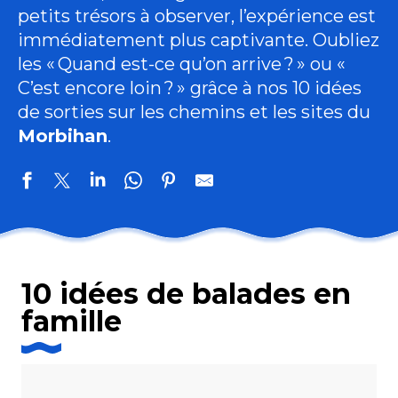
petits trésors à observer, l’expérience est
immédiatement plus captivante. Oubliez
les « Quand est-ce qu’on arrive ? » ou «
C’est encore loin ? » grâce à nos 10 idées
de sorties sur les chemins et les sites du
Morbihan
.
10 idées de balades en
famille