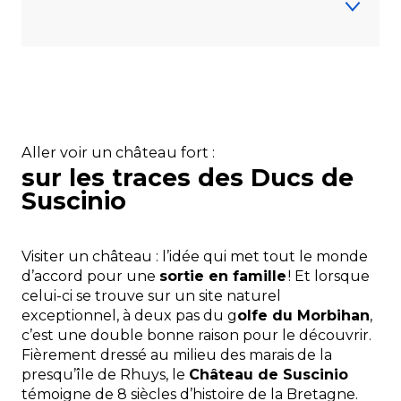
Le Domaine de Suscinio
Les menhirs d’Erdeven
Aller voir un château fort :
sur les traces des Ducs de
L’étang de la Michochêne
Suscinio
Brocéliande
Visiter un château : l’idée qui met tout le monde
d’accord pour une
sortie en famille
! Et lorsque
celui-ci se trouve sur un site naturel
Le Val sans Retour
exceptionnel, à deux pas du g
olfe du Morbihan
,
c’est une double bonne raison pour le découvrir.
Pontivy
Fièrement dressé au milieu des marais de la
presqu’île de Rhuys, le
Château de Suscinio
témoigne de 8 siècles d’histoire de la Bretagne.