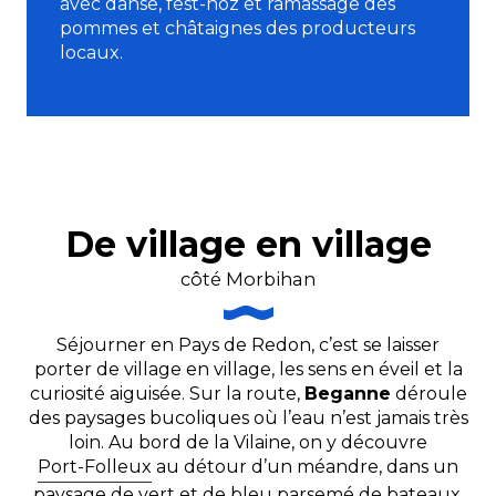
avec danse, fest-noz et ramassage des
pommes et châtaignes des producteurs
locaux.
De village en village
côté Morbihan
Séjourner en Pays de Redon, c’est se laisser
porter de village en village, les sens en éveil et la
curiosité aiguisée. Sur la route,
Beganne
déroule
des paysages bucoliques où l’eau n’est jamais très
loin. Au bord de la Vilaine, on y découvre
Port-Folleux
au détour d’un méandre, dans un
paysage de vert et de bleu parsemé de bateaux.