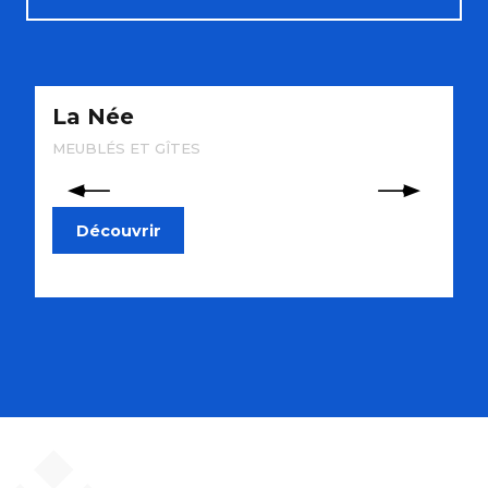
Activités
La Née
C
Restaurants
MEUBLÉS ET GÎTES
T
Découvrir