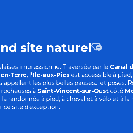
and site naturel
Ajou
laises impressionne. Traversée par le
Canal 
en-Terre
,
l
’Île-aux-Pies
est accessible à pied,
s appellent les plus belles pauses… et poses. 
s rocheuses à
Saint-Vincent-sur-Oust
côté
Mo
 la randonnée à pied, à cheval et à vélo et à l
r ce site d’exception.