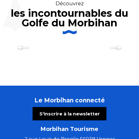
Découvrez
les incontournables du
Le marché de Vannes : vivez une
Golfe du Morbihan
expérience sensorielle et humaine
unique !
Le Morbihan connecté
S'inscrire à la newsletter
Morbihan Tourisme