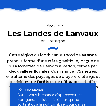
Découvrir
Les Landes de Lanvaux
en Bretagne
Cette région du Morbihan, au nord de
Vannes
,
prend la forme d’une crête granitique, longue de
70 kilomètres de Camors à Redon, cernée par
deux vallées fluviales. Culminant à 175 mètres,
elle alterne des paysages de bruyère, d’étangs et
de rivières, de
forêts
et de pâturages, et offre
des panoramas exceptionnels sur la région. On
Légendes…
les découvre à pied, à vélo ou à cheval, sur les
Aurez-vous la chance d’apercevoir les
300 kilomètres de
korrigans, ces lutins facétieux qui ne
sentiers de randonnée pédestre
, chemins
sortent qu’à la nuit tombée pour danser