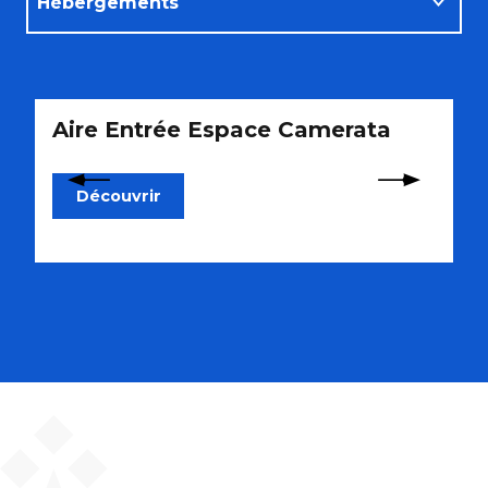
Hébergements
Restaurants
Aire Entrée Espace Camerata
D
Activités
Découvrir