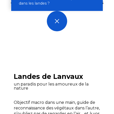
équestres et
circuits VTT
que comptent ces
dans les landes ?
« Balcons du Golfe ».
Landes de Lanvaux
un paradis pour les amoureux de la
nature
Objectif macro dans une main, guide de
reconnaissance des végétaux dans l’autre,
n’oubliez pas de regarder en l’air… et à vos