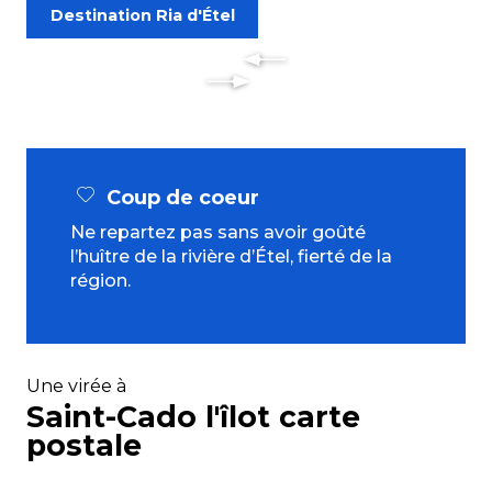
Destination Ria d'Étel
Coup de coeur
Ne repartez pas sans avoir goûté
l’huître de la rivière d’Étel, fierté de la
région.
Une virée à
Saint-Cado l'îlot carte
postale