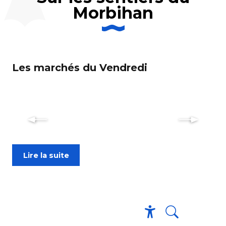
Morbihan
Les marchés du Vendredi
Id
de
Si
dé
pr
art
Lire la suite
Recherche