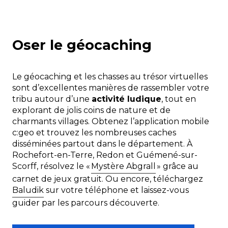
Le géocaching
Les expositions gratuites
Oser le géocaching
Les festivals
Le géocaching et les chasses au trésor virtuelles
sont d’excellentes manières de rassembler votre
Les balades à pied ou à vélo
tribu autour d’une
activité ludique
, tout en
explorant de jolis coins de nature et de
charmants villages. Obtenez l’application mobile
Les parcs et jardins
c:geo et trouvez les nombreuses caches
disséminées partout dans le département. À
Les Petites Cités de Caractère® du
Rochefort-en-Terre, Redon et Guémené-sur-
Morbihan
Scorff, résolvez le «
Mystère Abgrall
» grâce au
carnet de jeux gratuit. Ou encore, téléchargez
Les sites mégalithiques
Baludik
sur votre téléphone et laissez-vous
guider par les parcours découverte.
Les légendes