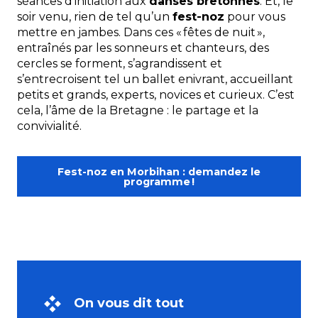
séances d’initiation aux
danses bretonnes
. Et, le
soir venu, rien de tel qu’un
fest-noz
pour vous
mettre en jambes. Dans ces « fêtes de nuit »,
entraînés par les sonneurs et chanteurs, des
cercles se forment, s’agrandissent et
s’entrecroisent tel un ballet enivrant, accueillant
petits et grands, experts, novices et curieux. C’est
cela, l’âme de la Bretagne : le partage et la
convivialité.
Fest-noz en Morbihan : demandez le
programme !
On vous dit tout