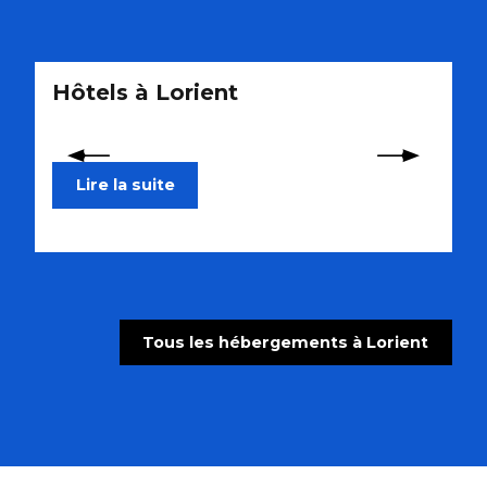
Restaurants
Hôtels à Lorient
C
Lire la suite
Tous les hébergements à Lorient