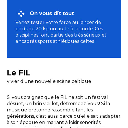
On vous dit tout
Venez tester votre force au lancer de
poids de 20 kg ou au tir à la corde. Ces
disciplines font partie des très sérieux et
encadrés sports athlétiques celtes
Le FIL
vivier d’une nouvelle scène celtique
Si vous craignez que le FIL ne soit un festival
désuet, un brin vieillot, détrompez-vous ! Si la
musique bretonne rassemble tant les
générations, c’est aussi parce qu’elle sait s’adapter
à son époque en mariant à loisir sonorités