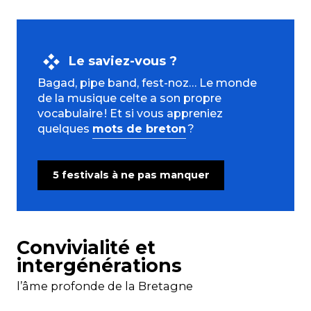
Le saviez-vous ?
Bagad, pipe band, fest-noz… Le monde
de la musique celte a son propre
vocabulaire ! Et si vous appreniez
quelques
mots de breton
?
5 festivals à ne pas manquer
Convivialité et
intergénérations
l’âme profonde de la Bretagne