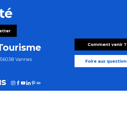
té
letter
Comment venir ?
Tourisme
e 56038 Vannes
Foire aux question
us
HOTOTHÈQUE
MORBIHAN AFFAIRES
MORBIHAN.FR