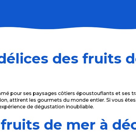
abane à Huîtres
élices des fruits 
mmé pour ses paysages côtiers époustouflants et ses tr
gion, attirent les gourmets du monde entier. Si vous ête
expérience de dégustation inoubliable.
fruits de mer à déc