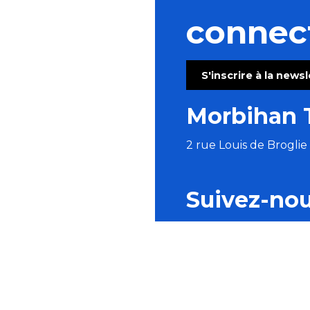
connec
S'inscrire à la news
Morbihan 
2 rue Louis de Brogli
Suivez-no
BROCHURES
ESPACE PRO
P