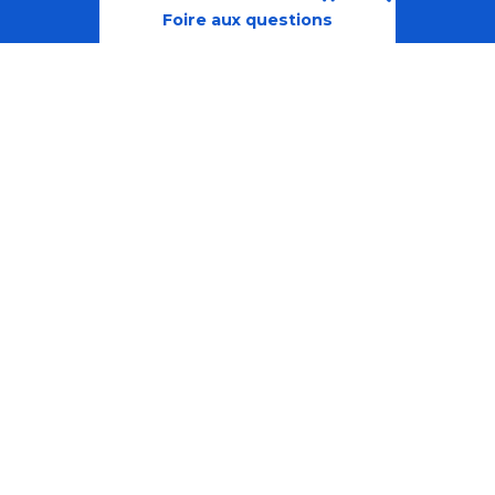
Recherche
Accessibili
Foire aux questions