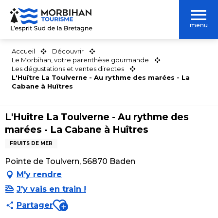
Aller
au
menu
contenu
principal
Accueil
Découvrir
Le Morbihan, votre parenthèse gourmande
Les dégustations et ventes directes
L'Huître La Toulverne - Au rythme des marées - La
Cabane à Huîtres
L'Huître La Toulverne - Au rythme des
marées - La Cabane à Huîtres
FRUITS DE MER
Pointe de Toulvern, 56870 Baden
M'y rendre
J'y vais en train !
Ajouter aux favoris
Partager