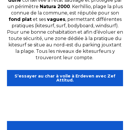
dune
conservée à l’état sauvage et protégée par
un périmètre
Natura 2000
. Kerhillio, plage la plus
connue de la commune, est réputée pour son
fond plat
et ses
vagues
, permettant différentes
pratiques (kitesurf, surf, bodyboard, windsurf).
Pour une bonne cohabitation et afin d’évoluer en
toute sécurité, une zone dédiée à la pratique du
kitesurf se situe au nord-est du parking jouxtant
la plage. Tous les niveaux de kitesurfeurs y
trouveront leur compte.
S’essayer au char à voile à Erdeven avec Zef
Attitud.