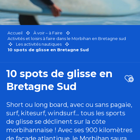
Accueil
À voir – à Faire
Activités et loisirs à faire dans le Morbihan en Bretagne sud
Les activités nautiques
10 spots de glisse en Bretagne Sud
10 spots de glisse en
Ajou
Bretagne Sud
Short ou long board, avec ou sans pagaie,
surf, kitesurf, windsurf… tous les sports
de glisse se déclinent sur la côte
morbihannaise ! Avec ses 900 kilomètres
de façade atlantique, le Morbihan saura