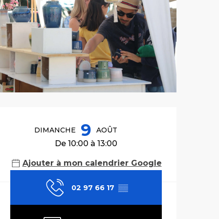
Ouverture et co
9
DIMANCHE
AOÛT
De 10:00 à 13:00
Ajouter à mon calendrier Google
02 97 66 17
▒▒