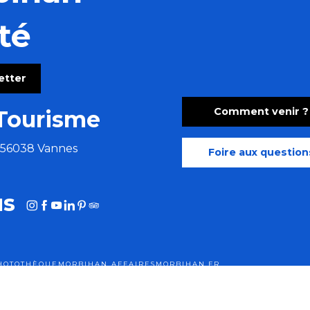
té
letter
Comment venir ?
Tourisme
e 56038 Vannes
Foire aux question
us
HOTOTHÈQUE
MORBIHAN AFFAIRES
MORBIHAN.FR