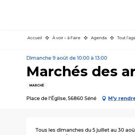
Aller
au
contenu
principal
Accueil
À voir – à Faire
Agenda
Tout l’a
Dimanche 9 août de 10:00 à 13:00
Marchés des art
MARCHÉ
Place de l'Église, 56860 Séné
M'y rendr
Description
Tous les dimanches du 5 juillet au 30 ao