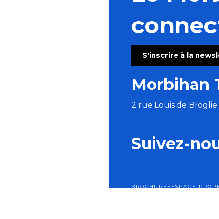
connec
S'inscrire à la news
Morbihan 
2 rue Louis de Brogli
Suivez-no
BROCHURES
ESPACE PRO
P