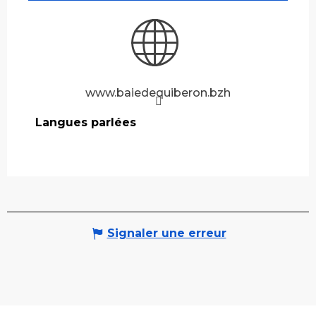
www.baiedequiberon.bzh
Langues parlées
Langues parlées
Signaler une erreur