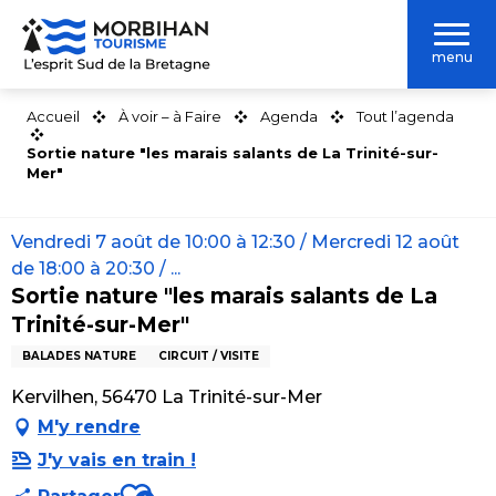
Aller
au
menu
contenu
principal
Accueil
À voir – à Faire
Agenda
Tout l’agenda
Sortie nature "les marais salants de La Trinité-sur-
Mer"
Vendredi 7 août de 10:00 à 12:30 / Mercredi 12 août
de 18:00 à 20:30 / ...
Sortie nature "les marais salants de La
Trinité-sur-Mer"
BALADES NATURE
CIRCUIT / VISITE
Kervilhen, 56470 La Trinité-sur-Mer
M'y rendre
J'y vais en train !
Ajouter aux favoris