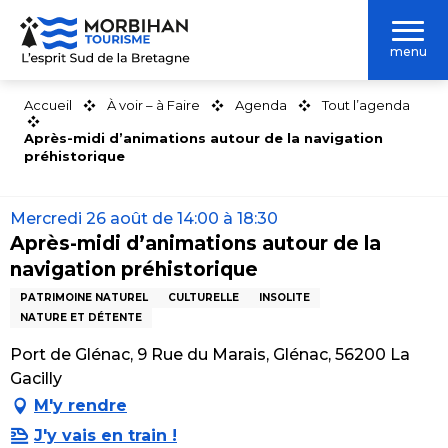
Aller
au
menu
contenu
principal
Accueil
À voir – à Faire
Agenda
Tout l’agenda
Après-midi d’animations autour de la navigation
préhistorique
Mercredi 26 août de 14:00 à 18:30
Après-midi d’animations autour de la
navigation préhistorique
PATRIMOINE NATUREL
CULTURELLE
INSOLITE
NATURE ET DÉTENTE
Port de Glénac, 9 Rue du Marais, Glénac, 56200 La
Gacilly
M'y rendre
J'y vais en train !