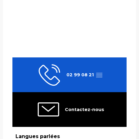
02 99 08 21
▒▒
Contactez-nous
Langues parlées
Langues parlées