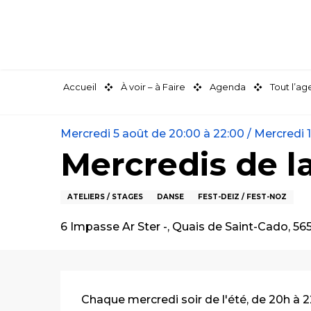
Aller
au
contenu
principal
Accueil
À voir – à Faire
Agenda
Tout l’a
Mercredi 5 août de 20:00 à 22:00 / Mercredi 12
Mercredis de l
ATELIERS / STAGES
DANSE
FEST-DEIZ / FEST-NOZ
6 Impasse Ar Ster -, Quais de Saint-Cado, 56
Description
Chaque mercredi soir de l'été, de 20h à 2