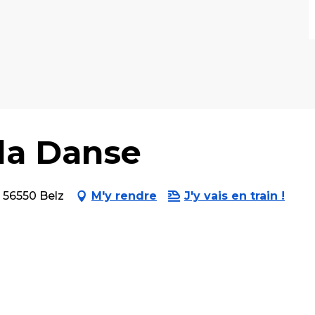
la Danse
, 56550 Belz
M'y rendre
J'y vais en train !