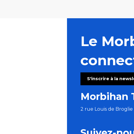
Le Mor
connec
S'inscrire à la news
Morbihan 
2 rue Louis de Brogli
Suivez-no