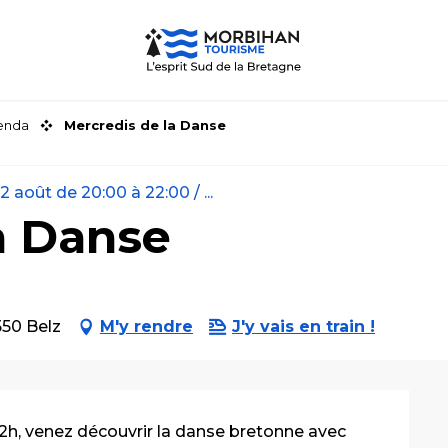
genda
Mercredis de la Danse
 août de 20:00 à 22:00 / ...
a Danse
550 Belz
M'y rendre
J'y vais en train !
2h, venez découvrir la danse bretonne avec 