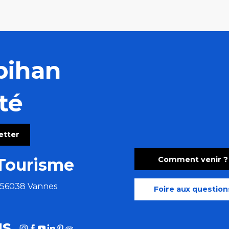
bihan
té
letter
Comment venir ?
Tourisme
e 56038 Vannes
Foire aux question
us