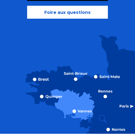
Foire aux questions
Recherche
Accessibili