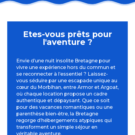
Les insolites de Brocéliande
Tiny house bucolique
La clé de la cabane - Camping du Bois Vert
Le Village des Korrigans - Cabanes bois et toile
Etes-vous prêts pour
La Cabane Rando du Camping du Lac au Duc
l'aventure ?
Sémaphore d'Étel
Cabane de La Houssaie
Aux Cabanes des Biches
Envie d’une nuit insolite Bretagne pour
La Cabane Cop Coon du Domaine de Kerelly
vivre une expérience hors du commun et
La clé des champs - Camping du Bois Vert
se reconnecter à l’essentiel ? Laissez-
La Tiny-House de Bréhaut
vous séduire par une escapade unique au
Les campétoiles du Domaine du Roc
cœur du Morbihan, entre Armor et Argoat,
où chaque location propose un cadre
authentique et dépaysant. Que ce soit
pour des vacances romantiques ou une
parenthèse bien-être, la Bretagne
regorge d’hébergements atypiques qui
transforment un simple séjour en
véritable aventure.