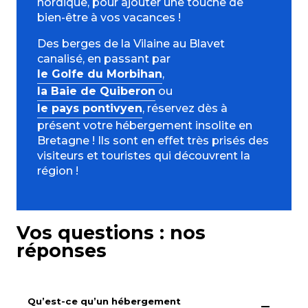
nordique, pour ajouter une touche de
bien-être à vos vacances !
Des berges de la Vilaine au Blavet
canalisé, en passant par
le Golfe du Morbihan
,
la Baie de Quiberon
ou
le pays pontivyen
, réservez dès à
présent votre hébergement insolite en
Bretagne ! Ils sont en effet très prisés des
visiteurs et touristes qui découvrent la
région !
Vos questions : nos
réponses
Qu’est-ce qu’un hébergement