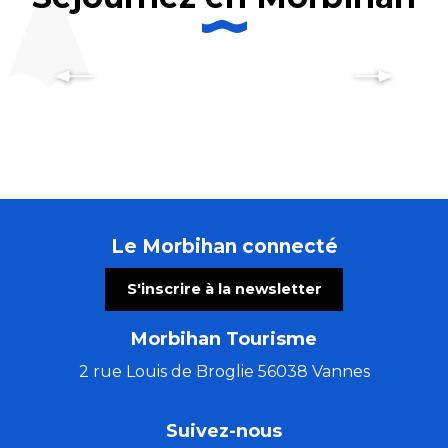
Les hébergements à Quiberon
Le Morbihan connecté
S'inscrire à la newsletter
Morbihan Tourisme
2 rue Louis de Broglie 56038 Vannes
Suivez-nous