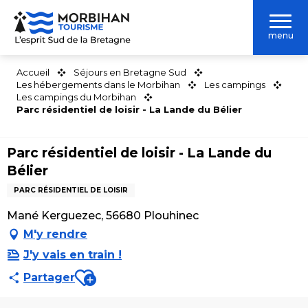
Aller
au
menu
contenu
principal
Accueil
Séjours en Bretagne Sud
Les hébergements dans le Morbihan
Les campings
Les campings du Morbihan
Parc résidentiel de loisir - La Lande du Bélier
Parc résidentiel de loisir - La Lande du
Bélier
PARC RÉSIDENTIEL DE LOISIR
Mané Kerguezec, 56680 Plouhinec
M'y rendre
J'y vais en train !
Ajouter aux favoris
Partager