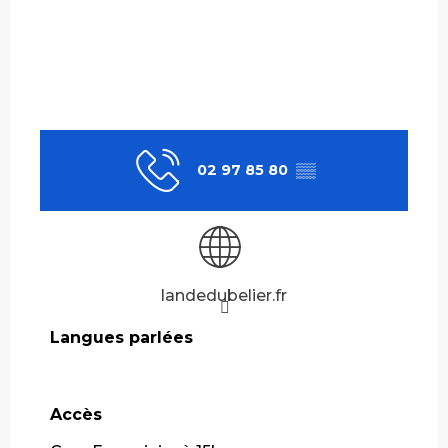
02 97 85 80
▒▒
landedubelier.fr
Langues parlées
Langues parlées
Accès
Accès