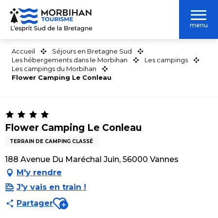
Aller
au
menu
contenu
principal
Accueil
Séjours en Bretagne Sud
Les hébergements dans le Morbihan
Les campings
Les campings du Morbihan
Flower Camping Le Conleau
Flower Camping Le Conleau
TERRAIN DE CAMPING CLASSÉ
188 Avenue Du Maréchal Juin, 56000 Vannes
M'y rendre
J'y vais en train !
Ajouter aux favoris
Partager