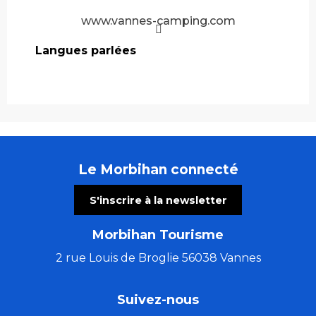
www.vannes-camping.com
Langues parlées
Langues parlées
Le Morbihan connecté
S'inscrire à la newsletter
Morbihan Tourisme
2 rue Louis de Broglie 56038 Vannes
Suivez-nous