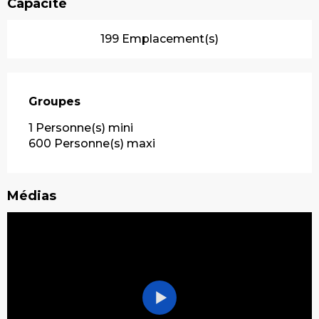
Capacité
199 Emplacement(s)
Groupes
Groupes
1 Personne(s) mini
600 Personne(s) maxi
Médias