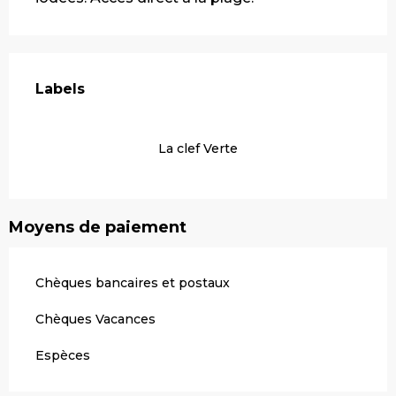
Offres de prestations
Labels
Labels
La clef Verte
Moyens de paiement
Chèques bancaires et postaux
Chèques Vacances
Espèces