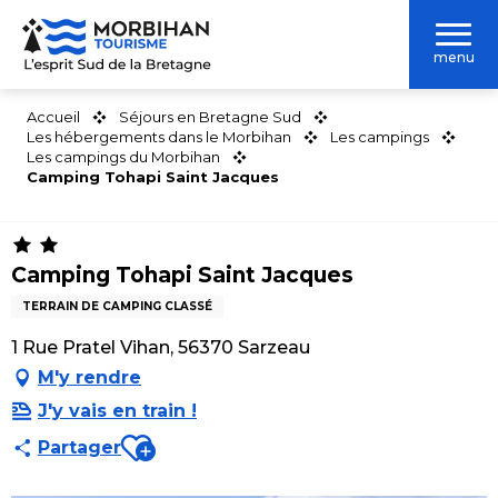
Aller
au
menu
contenu
principal
Accueil
Séjours en Bretagne Sud
Les hébergements dans le Morbihan
Les campings
Les campings du Morbihan
Camping Tohapi Saint Jacques
Camping Tohapi Saint Jacques
TERRAIN DE CAMPING CLASSÉ
1 Rue Pratel Vihan, 56370 Sarzeau
M'y rendre
J'y vais en train !
Ajouter aux favoris
Partager