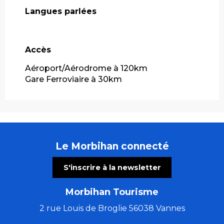
Langues parlées
Langues parlées
Accès
Accès
Aéroport/Aérodrome à 120km
Gare Ferroviaire à 30km
Le Morbihan connecté
S'inscrire à la newsletter
Morbihan Tourisme
2 rue Louis de Broglie 56038 Vannes