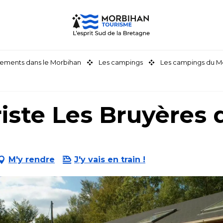
ements dans le Morbihan
Les campings
Les campings du M
ste Les Bruyères 
M'y rendre
J'y vais en train !