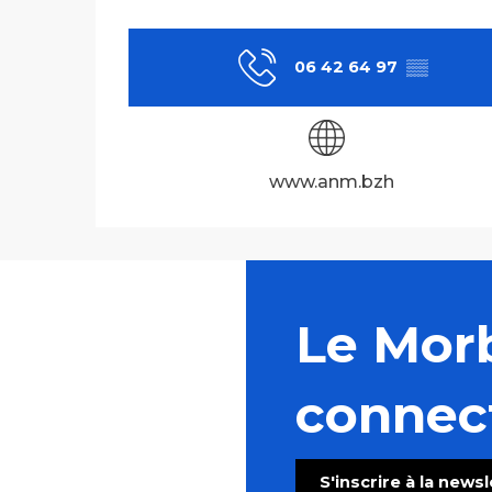
06 42 64 97
▒▒
www.anm.bzh
Le Mor
connec
S'inscrire à la news