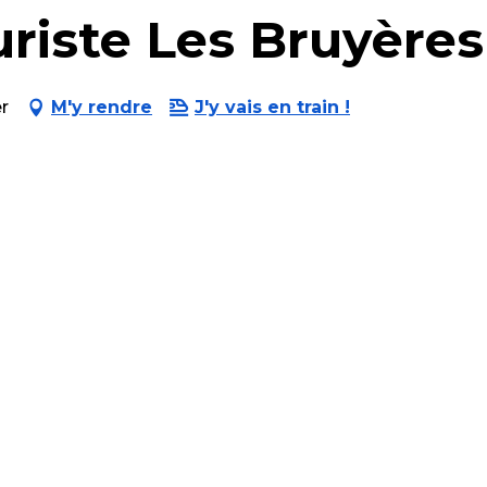
iste Les Bruyères
r
M'y rendre
J'y vais en train !