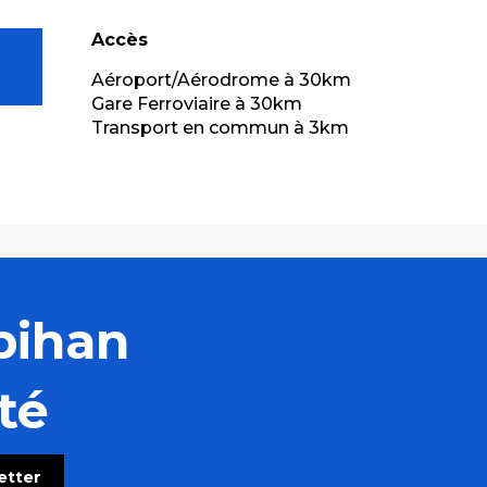
Accès
Accès
Aéroport/Aérodrome à 30km
Gare Ferroviaire à 30km
Transport en commun à 3km
bihan
té
letter