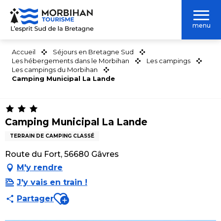
Aller
au
menu
contenu
principal
Accueil
Séjours en Bretagne Sud
Les hébergements dans le Morbihan
Les campings
Les campings du Morbihan
Camping Municipal La Lande
Camping Municipal La Lande
TERRAIN DE CAMPING CLASSÉ
Route du Fort, 56680 Gâvres
M'y rendre
J'y vais en train !
Ajouter aux favoris
Partager