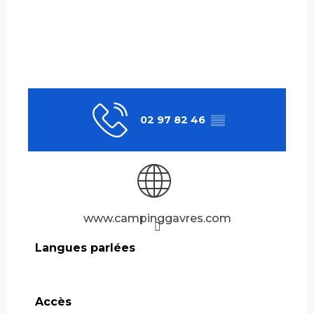
02 97 82 46
▒▒
www.campinggavres.com
Langues parlées
Langues parlées
Accès
Accès