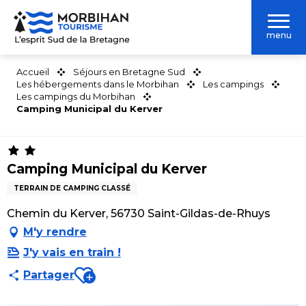
Aller
au
menu
contenu
principal
Accueil
Séjours en Bretagne Sud
Les hébergements dans le Morbihan
Les campings
Les campings du Morbihan
Camping Municipal du Kerver
Camping Municipal du Kerver
TERRAIN DE CAMPING CLASSÉ
Chemin du Kerver, 56730 Saint-Gildas-de-Rhuys
M'y rendre
J'y vais en train !
Ajouter aux favoris
Partager