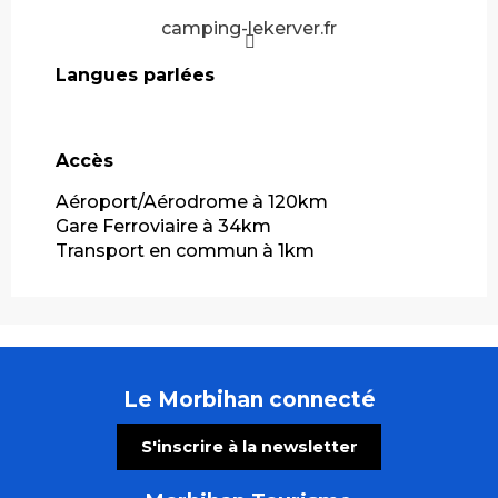
camping-lekerver.fr
Langues parlées
Langues parlées
Accès
Accès
Aéroport/Aérodrome à 120km
Gare Ferroviaire à 34km
Transport en commun à 1km
Le Morbihan connecté
S'inscrire à la newsletter