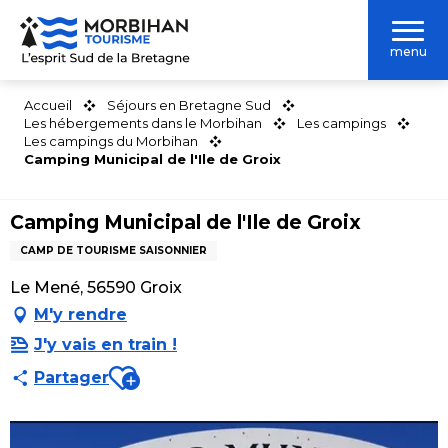
Aller
au
menu
contenu
principal
Accueil
Séjours en Bretagne Sud
Les hébergements dans le Morbihan
Les campings
Les campings du Morbihan
Camping Municipal de l'Ile de Groix
Camping Municipal de l'Ile de Groix
CAMP DE TOURISME SAISONNIER
Le Mené, 56590 Groix
M'y rendre
J'y vais en train !
Ajouter aux favoris
Partager