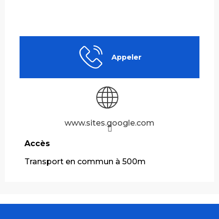
Appeler
www.sites.google.com
Accès
Accès
Transport en commun à 500m