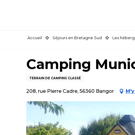
Aller
au
contenu
principal
Accueil
Séjours en Bretagne Sud
Les héberg
Camping Munic
TERRAIN DE CAMPING CLASSÉ
208, rue Pierre Cadre, 56360 Bangor
M'y