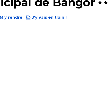
cipal de Bangor
M'y rendre
J'y vais en train !