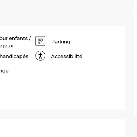
our enfants /
Parking
 jeux
 handicapés
Accessibilité
inge
stations