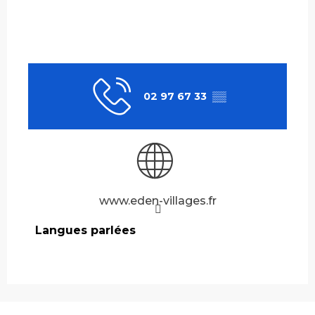
02 97 67 33
▒▒
www.eden-villages.fr
Langues parlées
Langues parlées