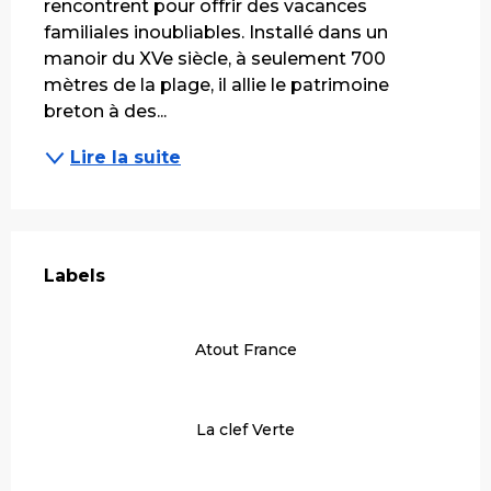
rencontrent pour offrir des vacances 
familiales inoubliables. Installé dans un 
manoir du XVe siècle, à seulement 700 
mètres de la plage, il allie le patrimoine 
breton à des...
Lire la suite
Offres de prestations
Labels
Labels
Atout France
La clef Verte