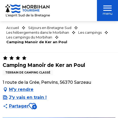
Aller
au
menu
contenu
principal
Accueil
Séjours en Bretagne Sud
Les hébergements dans le Morbihan
Les campings
Les campings du Morbihan
Camping Manoir de Ker an Poul
Camping Manoir de Ker an Poul
TERRAIN DE CAMPING CLASSÉ
1 route de la Grée, Penvins, 56370 Sarzeau
M'y rendre
J'y vais en train !
Ajouter aux favoris
Partager