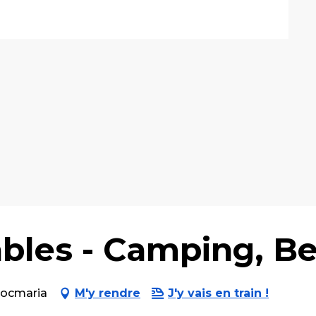
bles - Camping, Bel
Locmaria
M'y rendre
J'y vais en train !