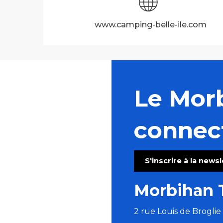
www.camping-belle-ile.com
Le Mor
connec
S'inscrire à la news
Morbihan 
2 rue Louis de Brogli