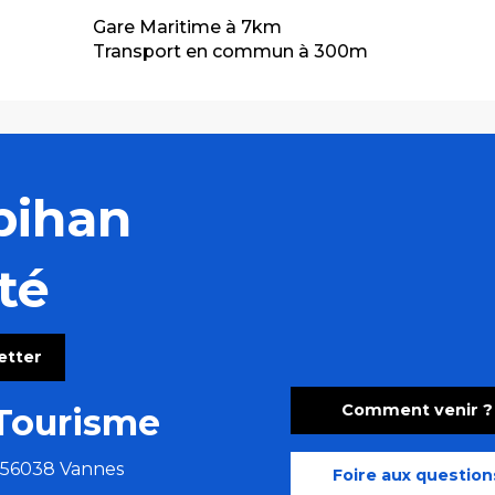
Gare Maritime à 7km
Transport en commun à 300m
bihan
té
letter
Comment venir ?
Tourisme
e 56038 Vannes
Foire aux question