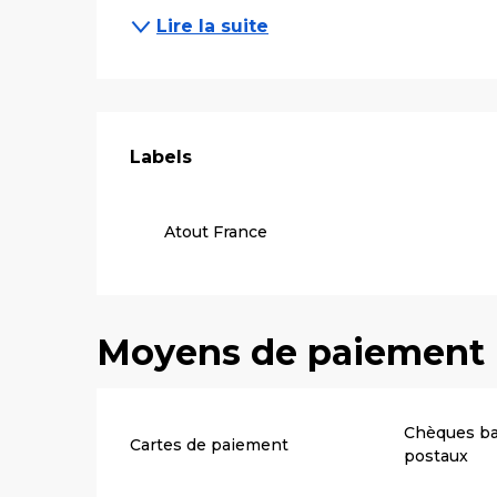
Lire la suite
Offres de pre
Labels
Labels
Atout France
Moyens de paiement
Chèques ba
Cartes de paiement
postaux