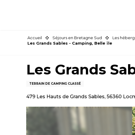
Aller
au
contenu
principal
Accueil
Séjours en Bretagne Sud
Les héberg
Les Grands Sables - Camping, Belle ïle
Les Grands Sabl
TERRAIN DE CAMPING CLASSÉ
479 Les Hauts de Grands Sables, 56360 Loc