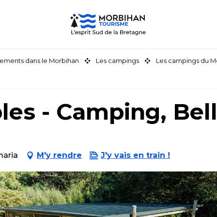
ements dans le Morbihan
Les campings
Les campings du M
es - Camping, Bell
maria
M'y rendre
J'y vais en train !