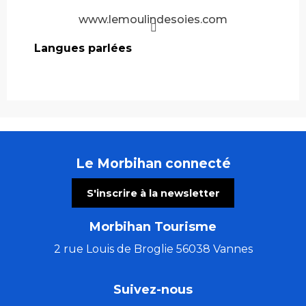
www.lemoulindesoies.com
Langues parlées
Langues parlées
Le Morbihan connecté
S'inscrire à la newsletter
Morbihan Tourisme
2 rue Louis de Broglie 56038 Vannes
Suivez-nous