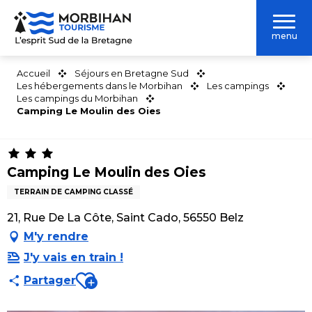
Aller
au
menu
contenu
principal
Accueil
Séjours en Bretagne Sud
Les hébergements dans le Morbihan
Les campings
Les campings du Morbihan
Camping Le Moulin des Oies
Camping Le Moulin des Oies
TERRAIN DE CAMPING CLASSÉ
21, Rue De La Côte, Saint Cado, 56550 Belz
M'y rendre
J'y vais en train !
Ajouter aux favoris
Partager