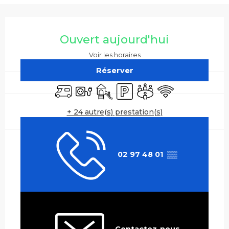
Ouverture et coordonnées
Ouvert aujourd'hui
Voir les horaires
Réserver
Accueil camping car
Branchements électriques
Jeux pour enfants / Espace jeux
Parking
Salle de réunion
WiFi
+ 24 autre(s) prestation(s)
02 97 48 01
▒▒
Contactez-nous