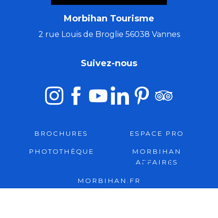
Morbihan Tourisme
2 rue Louis de Broglie 56038 Vannes
Suivez-nous
BROCHURES
ESPACE PRO
PHOTOTHÈQUE
MORBIHAN
AFFAIRES
Recherche
Accessibili
MORBIHAN.FR
Comment venir ?