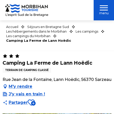
Aller
au
menu
contenu
principal
Accueil
Séjours en Bretagne Sud
Les hébergements dans le Morbihan
Les campings
Les campings du Morbihan
Camping La Ferme de Lann Hoëdic
Camping La Ferme de Lann Hoëdic
TERRAIN DE CAMPING CLASSÉ
Rue Jean de la Fontaine, Lann Hoëdic, 56370 Sarzeau
M'y rendre
J'y vais en train !
Ajouter aux favoris
Partager