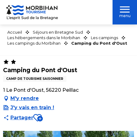
Aller
au
menu
contenu
principal
Accueil
Séjours en Bretagne Sud
Les hébergements dans le Morbihan
Les campings
Les campings du Morbihan
Camping du Pont d'Oust
Camping du Pont d'Oust
CAMP DE TOURISME SAISONNIER
1 Le Pont d'Oust, 56220 Peillac
M'y rendre
J'y vais en train !
Ajouter aux favoris
Partager