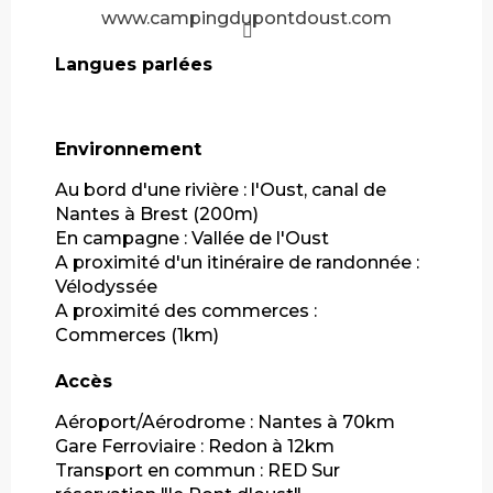
www.campingdupontdoust.com
Langues parlées
Langues parlées
Environnement
Environnement
Au bord d'une rivière :
l'Oust, canal de
Nantes à Brest
(200m)
En campagne :
Vallée de l'Oust
A proximité d'un itinéraire de randonnée :
Vélodyssée
A proximité des commerces :
Commerces
(1km)
Accès
Accès
Aéroport/Aérodrome : Nantes à 70km
Gare Ferroviaire : Redon à 12km
Transport en commun : RED Sur