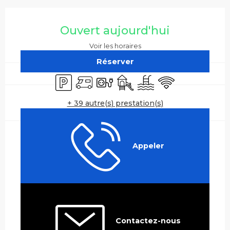
Ouverture et coordonnées
Ouvert aujourd'hui
Voir les horaires
Réserver
Parking
Accueil camping car
Branchements électriques
Jeux pour enfants / Espace 
Piscine
WiFi
+ 39 autre(s) prestation(s)
Appeler
Contactez-nous