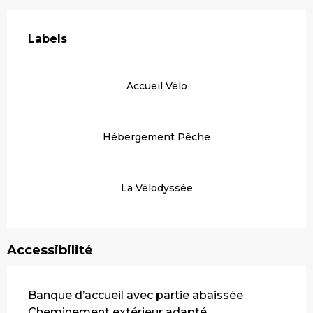
Offres de prestations
Labels
Labels
Accueil Vélo
Hébergement Pêche
La Vélodyssée
Accessibilité
Banque d’accueil avec partie abaissée
Cheminement extérieur adapté