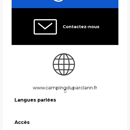
Contactez-nous
www.campingduparclann.fr
Langues parlées
Langues parlées
Accès
Accès