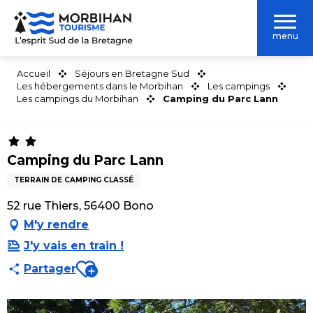
Aller
au
menu
contenu
principal
Accueil
Séjours en Bretagne Sud
Les hébergements dans le Morbihan
Les campings
Les campings du Morbihan
Camping du Parc Lann
Camping du Parc Lann
TERRAIN DE CAMPING CLASSÉ
52 rue Thiers, 56400 Bono
M'y rendre
J'y vais en train !
Ajouter aux favoris
Partager