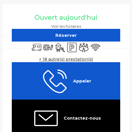
Ouverture et coordonnées
Ouvert aujourd'hui
Voir les horaires
Réserver
Accueil camping car
Branchements électriques
Jeux pour enfants / Espace jeux
Parking
Salle de réunion
WiFi
+ 18 autre(s) prestation(s)
Appeler
Contactez-nous