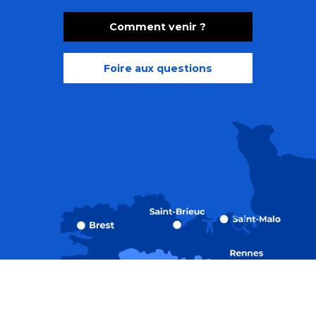
Comment venir ?
Foire aux questions
Recherche
Accessibili