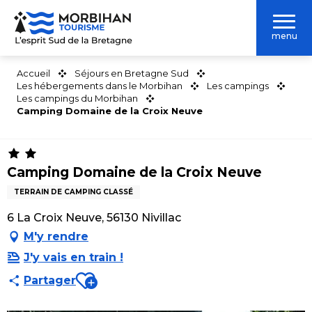
Aller
au
menu
contenu
principal
Accueil
Séjours en Bretagne Sud
Les hébergements dans le Morbihan
Les campings
Les campings du Morbihan
Camping Domaine de la Croix Neuve
Camping Domaine de la Croix Neuve
TERRAIN DE CAMPING CLASSÉ
6 La Croix Neuve, 56130 Nivillac
M'y rendre
J'y vais en train !
Ajouter aux favoris
Partager