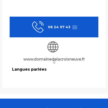
06 24 97 43
▒▒
www.domainedelacroixneuve.fr
Langues parlées
Langues parlées