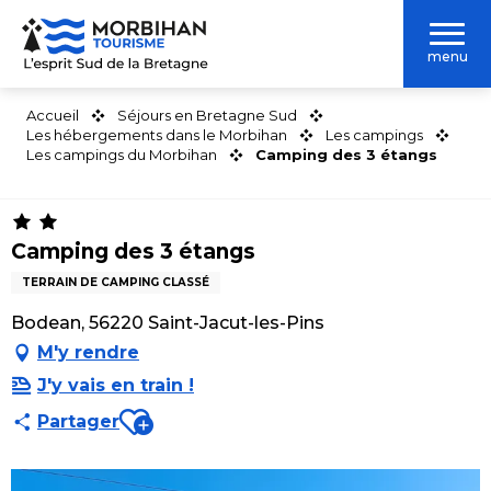
Aller
au
menu
contenu
principal
Accueil
Séjours en Bretagne Sud
Les hébergements dans le Morbihan
Les campings
Les campings du Morbihan
Camping des 3 étangs
Camping des 3 étangs
TERRAIN DE CAMPING CLASSÉ
Bodean, 56220 Saint-Jacut-les-Pins
M'y rendre
J'y vais en train !
Ajouter aux favoris
Partager