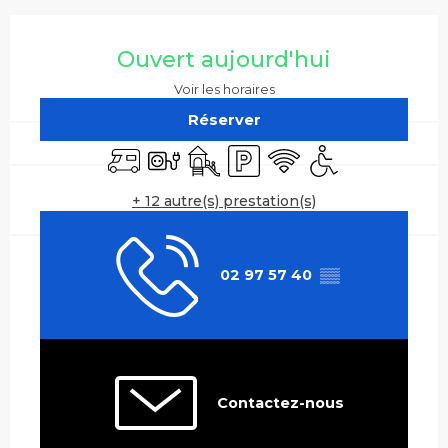
Ouverture et coordonnées
Ouvert aujourd'hui
Voir les horaires
Réserver
Accueil camping car
Branchements électriques
Jeux pour enfants / Espace jeux
Parking
WiFi
Accès handicapé
+ 12 autre(s) prestation(s)
02 97 57 40
▒▒
Contactez-nous