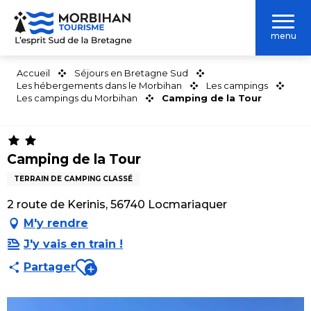
Aller
au
menu
contenu
principal
Accueil
Séjours en Bretagne Sud
Les hébergements dans le Morbihan
Les campings
Les campings du Morbihan
Camping de la Tour
Camping de la Tour
TERRAIN DE CAMPING CLASSÉ
2 route de Kerinis, 56740 Locmariaquer
M'y rendre
J'y vais en train !
Ajouter aux favoris
Partager