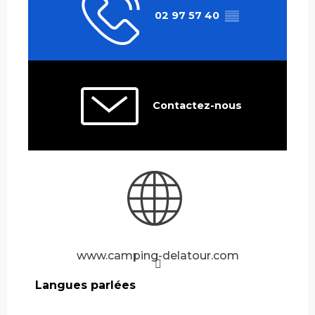
02 97 57 40
▒▒
Contactez-nous
www.camping-delatour.com
Langues parlées
Langues parlées