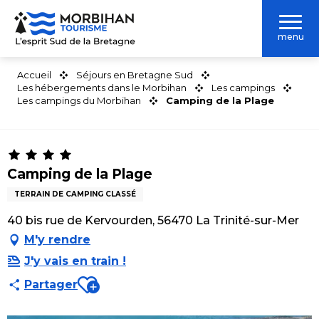
Aller
au
menu
contenu
principal
Accueil
Séjours en Bretagne Sud
Les hébergements dans le Morbihan
Les campings
Les campings du Morbihan
Camping de la Plage
Camping de la Plage
TERRAIN DE CAMPING CLASSÉ
40 bis rue de Kervourden, 56470 La Trinité-sur-Mer
M'y rendre
J'y vais en train !
Ajouter aux favoris
Partager