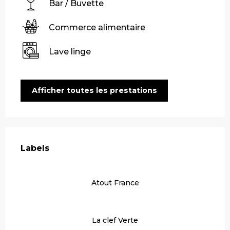
Bar / Buvette
Commerce alimentaire
Lave linge
Afficher toutes les prestations
Offres de prestations
Labels
Labels
Atout France
La clef Verte