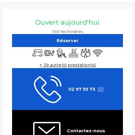
Ouverture et coordonnées
Ouvert aujourd'hui
Voir les horaires
Réserver
Accueil camping car
Branchements électriques
Jeux pour enfants / Espace jeux
Piscine
Salle de réunion
WiFi
+ 39 autre(s) prestation(s)
02 97 55 73
▒▒
Contactez-nous