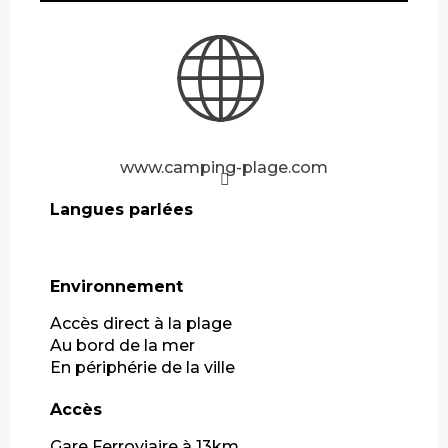
www.camping-plage.com
Langues parlées
Langues parlées
Environnement
Environnement
Accès direct à la plage
Au bord de la mer
En périphérie de la ville
Accès
Accès
Gare Ferroviaire à 13km