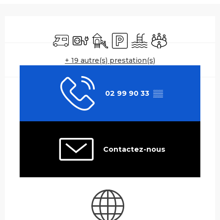
Ouverture et coordonnées
Accueil camping car
Branchements électriques
Jeux pour enfants / Espace jeux
Parking
Piscine
Salle de réunion
+ 19 autre(s) prestation(s)
02 99 90 33
▒▒
Contactez-nous