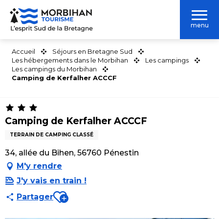
Aller
au
menu
contenu
principal
Accueil
Séjours en Bretagne Sud
Les hébergements dans le Morbihan
Les campings
Les campings du Morbihan
Camping de Kerfalher ACCCF
Camping de Kerfalher ACCCF
TERRAIN DE CAMPING CLASSÉ
34, allée du Bihen, 56760 Pénestin
M'y rendre
J'y vais en train !
Ajouter aux favoris
Partager