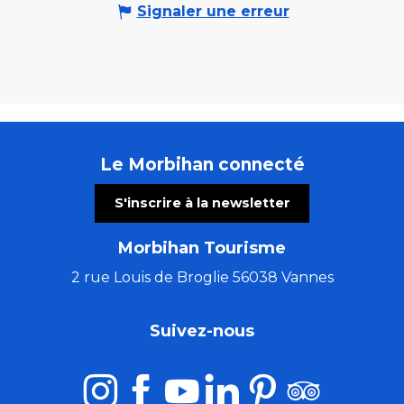
Signaler une erreur
Le Morbihan connecté
S'inscrire à la newsletter
Morbihan Tourisme
2 rue Louis de Broglie 56038 Vannes
Suivez-nous