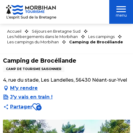
Aller
au
menu
contenu
principal
Accueil
Séjours en Bretagne Sud
Les hébergements dans le Morbihan
Les campings
Les campings du Morbihan
Camping de Brocéliande
Camping de Brocéliande
CAMP DE TOURISME SAISONNIER
4, rue du stade, Les Landelles, 56430 Néant-sur-Yvel
M'y rendre
J'y vais en train !
Ajouter aux favoris
Partager