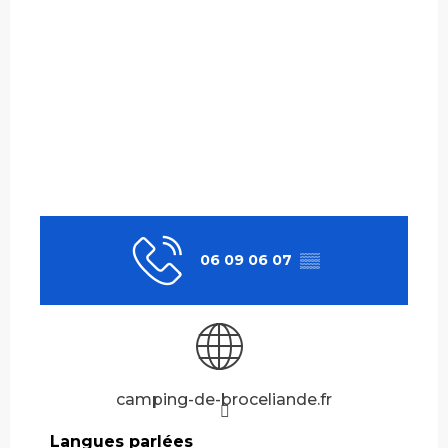
06 09 06 07
▒▒
camping-de-broceliande.fr
Langues parlées
Langues parlées