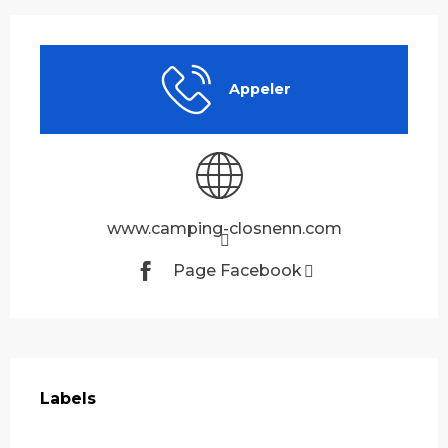
Ouverture et coordonnées
Appeler
www.camping-closnenn.com
Page Facebook
Offres de prestations
Labels
Labels