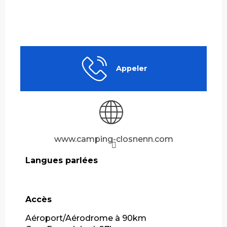
Appeler
www.camping-closnenn.com
Langues parlées
Langues parlées
Accès
Accès
Aéroport/Aérodrome à 90km