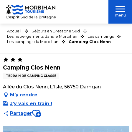
Aller
au
menu
contenu
principal
Accueil
Séjours en Bretagne Sud
Les hébergements dans le Morbihan
Les campings
Les campings du Morbihan
Camping Clos Nenn
Camping Clos Nenn
TERRAIN DE CAMPING CLASSÉ
Allée du Clos Nenn, L'Isle, 56750 Damgan
M'y rendre
J'y vais en train !
Ajouter aux favoris
Partager