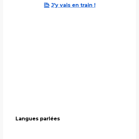
J'y vais en train !
Langues parlées
Langues parlées