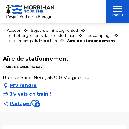
Aller
au
menu
contenu
principal
Accueil
Séjours en Bretagne Sud
Les hébergements dans le Morbihan
Les campings
Les campings du Morbihan
Aire de stationnement
Aire de stationnement
AIRE DE CAMPING CAR
Rue de Saint Neot, 56300 Malguénac
M'y rendre
J'y vais en train !
Ajouter aux favoris
Partager
Description