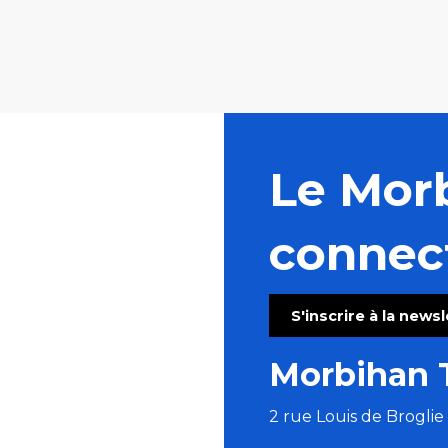
Le Mor
connec
S'inscrire à la news
Morbihan 
2 rue Louis de Brogli