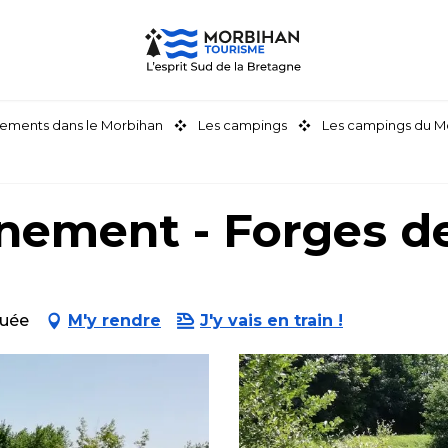
ements dans le Morbihan
Les campings
Les campings du M
nnement - Forges 
ouée
M'y rendre
J'y vais en train !