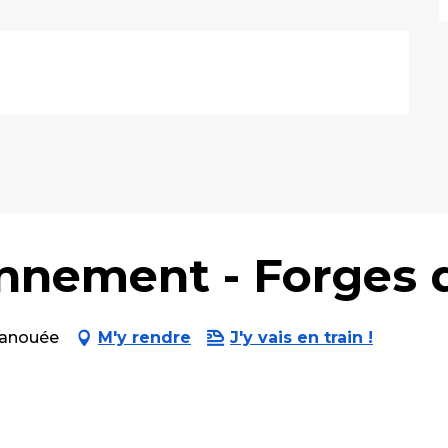
onnement - Forges
 Lanouée
M'y rendre
J'y vais en train !