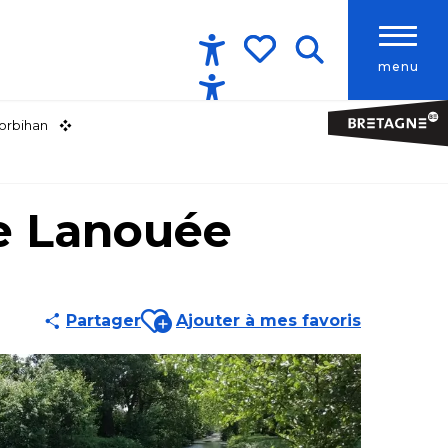
menu
Accessibilité
Recherche
Voir les favoris
orbihan
de Lanouée
Ajouter aux favoris
Partager
Ajouter à mes favoris