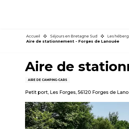
Aller
au
contenu
principal
Accueil
Séjours en Bretagne Sud
Les héberg
Aire de stationnement - Forges de Lanouée
Aire de statio
AIRE DE CAMPING-CARS
Petit port, Les Forges, 56120 Forges de Lan