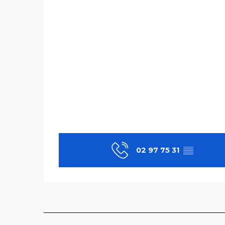
02 97 75 31
▒▒