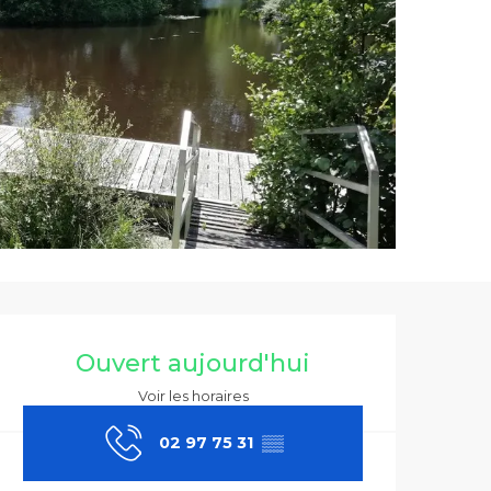
Ouverture et co
Ouvert aujourd'hui
Voir les horaires
02 97 75 31
▒▒