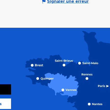
Signaler une erreur
s