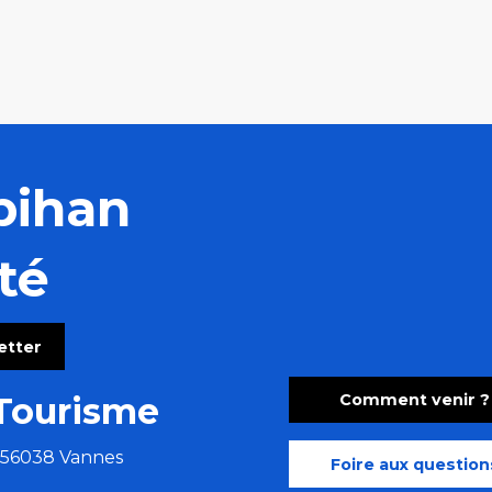
bihan
té
letter
Comment venir ?
Tourisme
e 56038 Vannes
Foire aux question