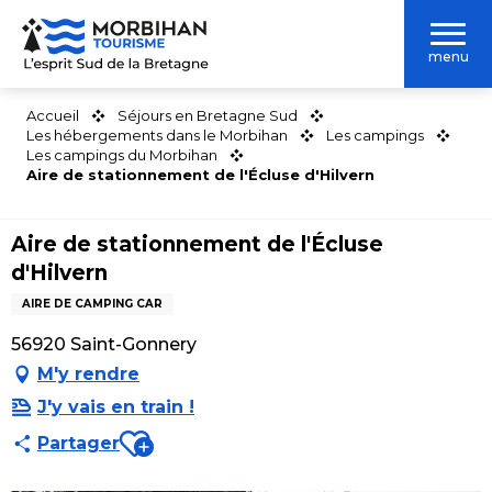
Aller
au
menu
contenu
principal
Accueil
Séjours en Bretagne Sud
Les hébergements dans le Morbihan
Les campings
Les campings du Morbihan
Aire de stationnement de l'Écluse d'Hilvern
Aire de stationnement de l'Écluse
d'Hilvern
AIRE DE CAMPING CAR
56920 Saint-Gonnery
M'y rendre
J'y vais en train !
Ajouter aux favoris
Partager