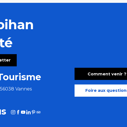
bihan
té
letter
Comment venir ?
Tourisme
e 56038 Vannes
Foire aux question
us