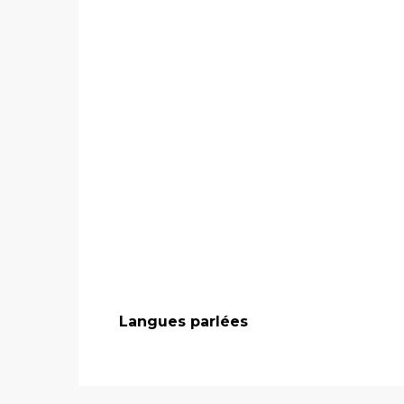
Langues parlées
Langues parlées