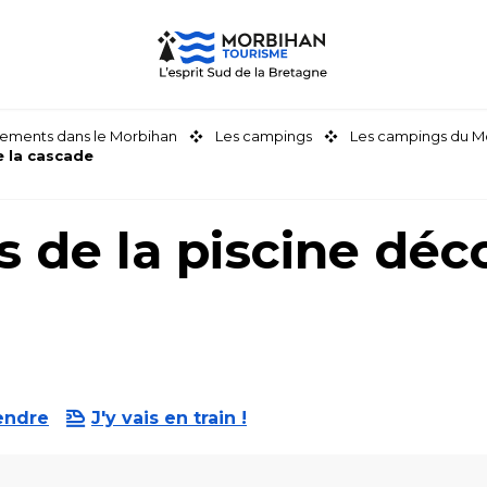
ements dans le Morbihan
Les campings
Les campings du M
e la cascade
s de la piscine déc
endre
J'y vais en train !