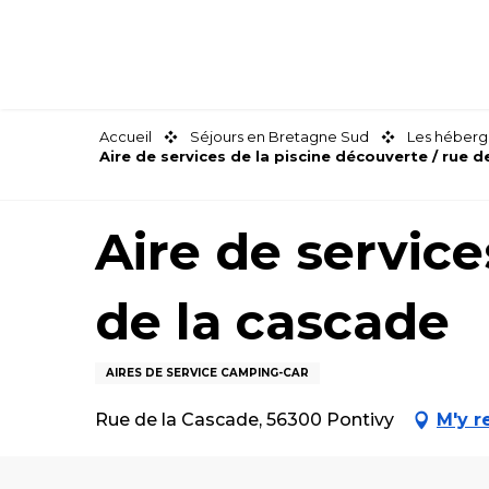
Aller
au
contenu
principal
Accueil
Séjours en Bretagne Sud
Les héberg
Aire de services de la piscine découverte / rue d
Aire de service
de la cascade
AIRES DE SERVICE CAMPING-CAR
Rue de la Cascade, 56300 Pontivy
M'y r