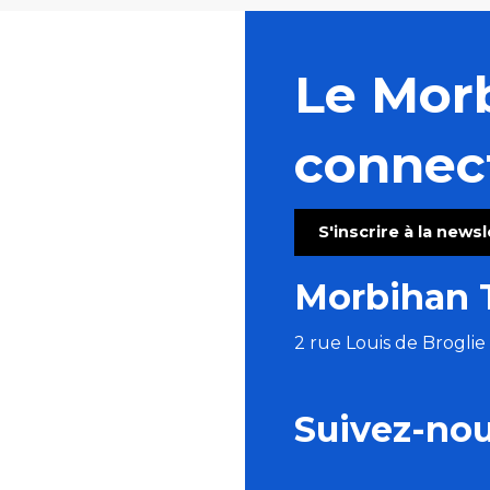
Le Mor
connec
S'inscrire à la news
Morbihan 
2 rue Louis de Brogli
Suivez-no