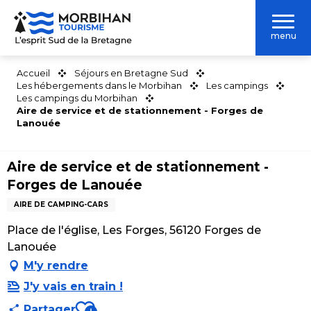
Aller
au
menu
contenu
principal
Accueil
Séjours en Bretagne Sud
Les hébergements dans le Morbihan
Les campings
Les campings du Morbihan
Aire de service et de stationnement - Forges de
Lanouée
Aire de service et de stationnement -
Forges de Lanouée
AIRE DE CAMPING-CARS
Place de l'église, Les Forges, 56120 Forges de
Lanouée
M'y rendre
J'y vais en train !
Ajouter aux favoris
Partager