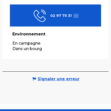
02 97 75 31
▒▒
Environnement
Environnement
En campagne
Dans un bourg
Signaler une erreur