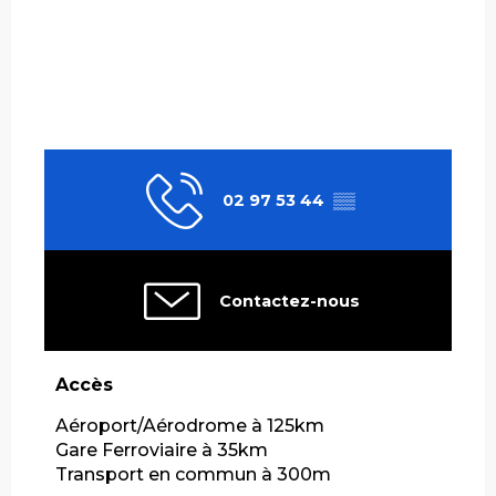
02 97 53 44
▒▒
Contactez-nous
Accès
Accès
Aéroport/Aérodrome à 125km
Gare Ferroviaire à 35km
Transport en commun à 300m