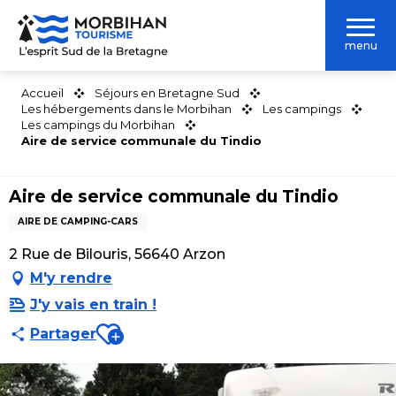
Aller
au
menu
contenu
principal
Accueil
Séjours en Bretagne Sud
Les hébergements dans le Morbihan
Les campings
Les campings du Morbihan
Aire de service communale du Tindio
Aire de service communale du Tindio
AIRE DE CAMPING-CARS
2 Rue de Bilouris, 56640 Arzon
M'y rendre
J'y vais en train !
Ajouter aux favoris
Partager