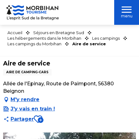
Aller
au
menu
contenu
principal
Accueil
Séjours en Bretagne Sud
Les hébergements dans le Morbihan
Les campings
Les campings du Morbihan
Aire de service
Aire de service
AIRE DE CAMPING-CARS
Allée de l'Epinay, Route de Paimpont, 56380
Beignon
M'y rendre
J'y vais en train !
Ajouter aux favoris
Partager