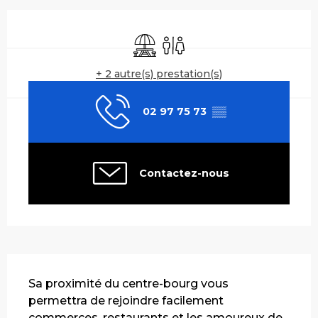
Ouverture et coordonnées
Aire de pique nique
Toilettes
+ 2 autre(s) prestation(s)
02 97 75 73
▒▒
Contactez-nous
Description
Sa proximité du centre-bourg vous 
permettra de rejoindre facilement 
commerces, restaurants et les amoureux de 