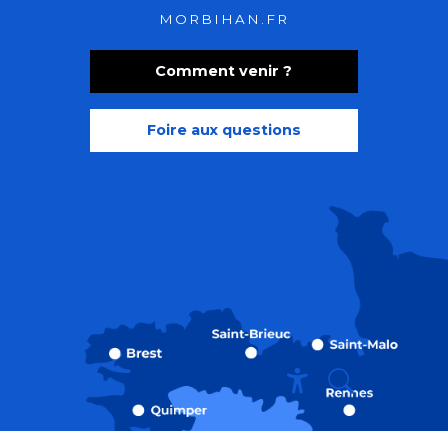
MORBIHAN.FR
Comment venir ?
Foire aux questions
Recherche
Accessibili