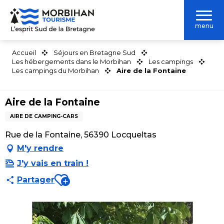
Aller
au
menu
contenu
principal
Accueil
Séjours en Bretagne Sud
Les hébergements dans le Morbihan
Les campings
Les campings du Morbihan
Aire de la Fontaine
Aire de la Fontaine
AIRE DE CAMPING-CARS
Rue de la Fontaine, 56390 Locqueltas
M'y rendre
J'y vais en train !
Ajouter aux favoris
Partager