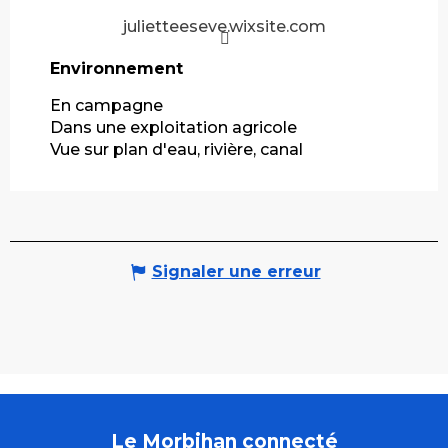
julietteeseve.wixsite.com
Environnement
Environnement
En campagne
Dans une exploitation agricole
Vue sur plan d'eau, rivière, canal
Signaler une erreur
Le Morbihan connecté