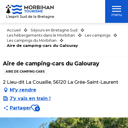
Aller
au
menu
contenu
principal
Accueil
Séjours en Bretagne Sud
Les hébergements dans le Morbihan
Les campings
Les campings du Morbihan
Aire de camping-cars du Galouray
Aire de camping-cars du Galouray
AIRE DE CAMPING-CARS
2 Lieu-dit La Couaille, 56120 La Grée-Saint-Laurent
M'y rendre
J'y vais en train !
Ajouter aux favoris
Partager