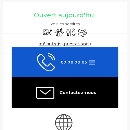
Ouverture et coordonnées
Ouvert aujourd'hui
Voir les horaires
Branchements électriques
Commerce alimentaire
Toilettes
Animaux acceptés
+ 6 autre(s) prestation(s)
07 70 79 05
▒▒
Contactez-nous