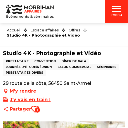
Aller
au
menu
contenu
principal
Accueil
Espace affaires
Offres
Studio 4K - Photographie et Vidéo
Studio 4K - Photographie et Vidéo
PRESTATAIRE
CONVENTION
DÎNER DE GALA
JOURNÉE D'ÉTUDE/RÉUNION
SALON COMMERCIAL
SÉMINAIRES
PRESTATAIRES DIVERS
29 route de la côte, 56450 Saint-Armel
M'y rendre
J'y vais en train !
Ajouter aux favoris
Partager