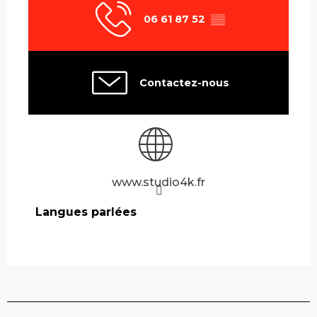
06 61 87 52
▒▒
Contactez-nous
www.studio4k.fr
Langues parlées
Langues parlées