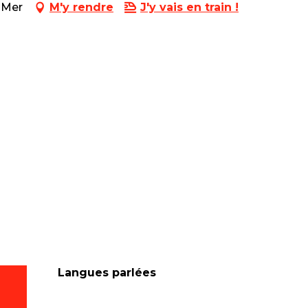
-Mer
M'y rendre
J'y vais en train !
Langues parlées
Langues parlées