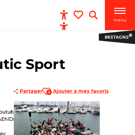
menu
Accessibilité
Recherche
Voir les favoris
tic Sport
Ajouter aux favoris
Partager
Ajouter à mes favoris
outube-
AEhIDs"
ay;