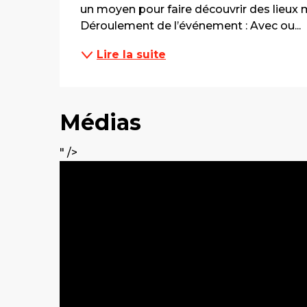
un moyen pour faire découvrir des lieux m
Déroulement de l’événement : Avec ou...
Lire la suite
Médias
" />
" data-ratio="16_9">