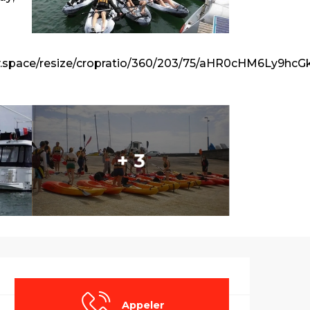
oudly.space/resize/cropratio/360/203/75/aHR
+ 3
Ouverture et co
Appeler