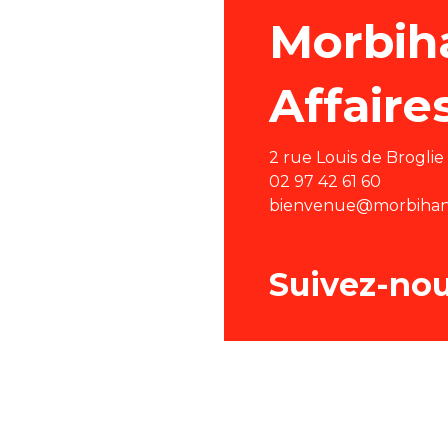
Morbih
Affaire
2 rue Louis de Brogli
02 97 42 61 60
bienvenue@morbihan-
Suivez-no
Men