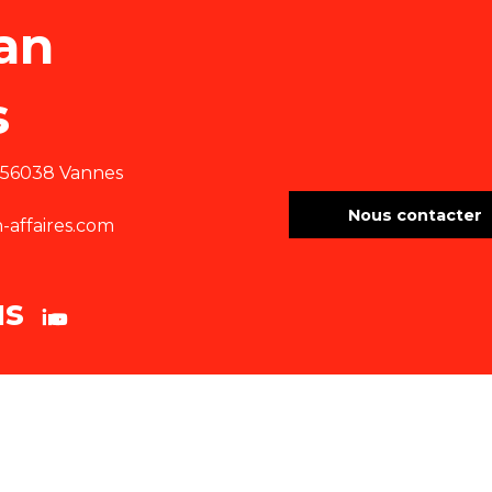
an
s
e 56038 Vannes
Nous contacter
affaires.com
us
tions légales
Cookies
Plan du site
Accessibilité : site non conf