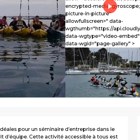
encrypted-media; gyroscope;
picture-in-picture"
allowfullscreen>" data-
wgthumb="https://api.cl
data-wgtype="video-embed"
data-wgid="page-gallery" >
idéales pour un séminaire d’entreprise dans le 
t d’équipe. Cette activité accessible à tous est 