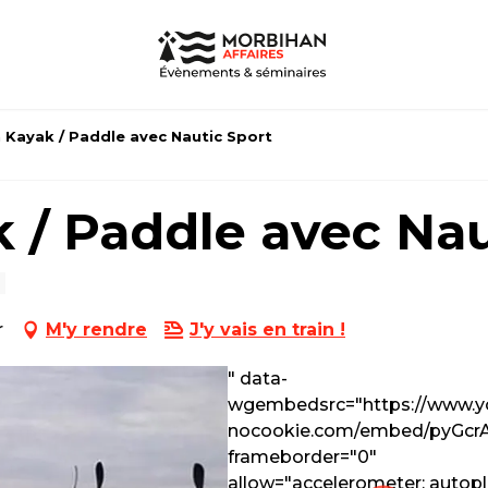
n Kayak / Paddle avec Nautic Sport
k / Paddle avec Nau
r
M'y rendre
J'y vais en train !
" data-
wgembedsrc="https://www.y
nocookie.com/embed/pyGcr
frameborder="0"
allow="accelerometer; autopl